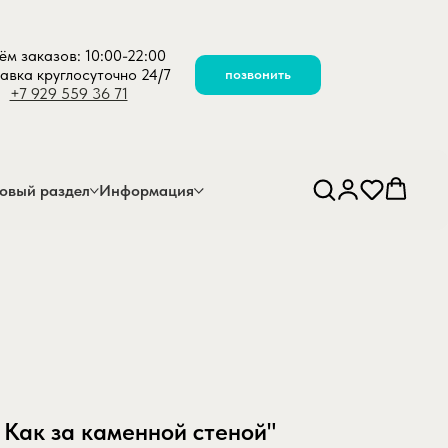
ём заказов: 10:00-22:00
авка круглосуточно 24/7
позвонить
+7 929 559 36 71
овый раздел
Информация
 Как за каменной стеной"