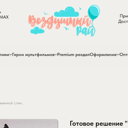
ь
При
 MAX
Дост
лием
Герои мультфильмов
Premium раздел
Оформление
Опт
Готовое решение " Как за каменной стеной"
Готовое решение "