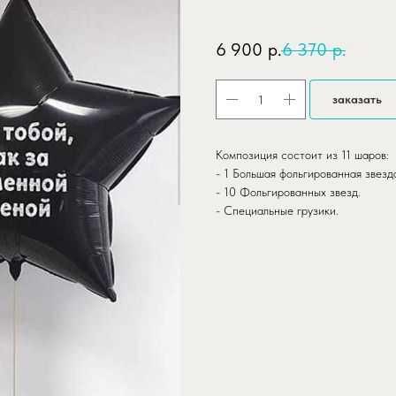
SKU:
gotovoe-reshenie-kak-za-kam
6 900
р.
6 370
р.
заказать
Композиция состоит из 11 шаров:
- 1 Большая фольгированная звезд
- 10 Фольгированных звезд.
- Специальные грузики.