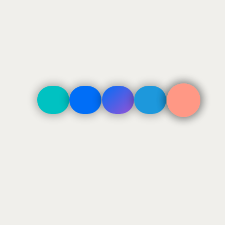
ДОСТАВКА
По Москве в пределах ТТК 500₽
По Москве в пределах МКАД 800₽
За МКАД — 800 + 40₽/км