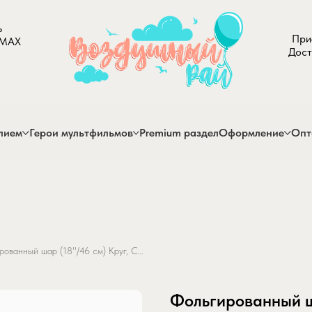
ь
При
 MAX
Дост
лием
Герои мультфильмов
Premium раздел
Оформление
Опт
Фольгированный шар (18''/46 см) Круг, Снеговик, Красный
Фольгированный ша