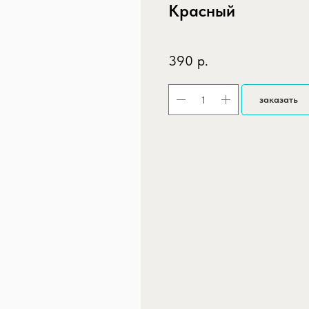
Красный
SKU:
folgirovannyy-shar-1846-sm-k
390
р.
заказать