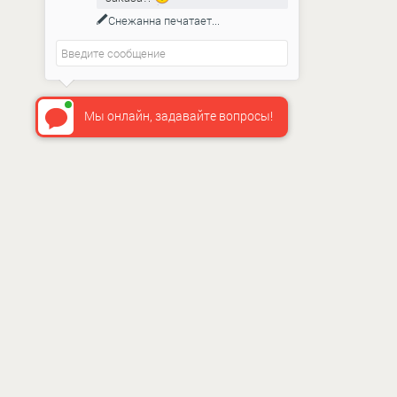
Снежанна
печатает...
Мы онлайн, задавайте вопросы!
ИНФО
О нас
Как сдел
Доставка