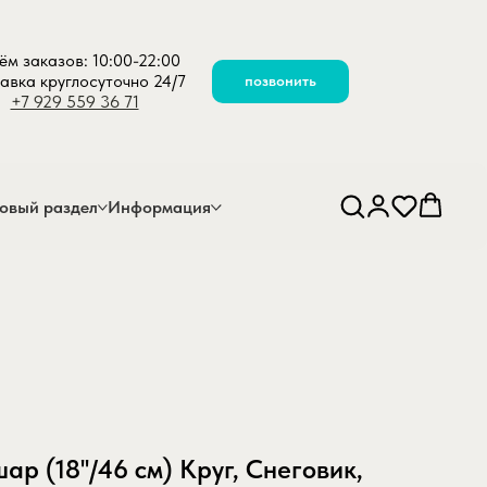
ём заказов: 10:00-22:00
авка круглосуточно 24/7
позвонить
+7 929 559 36 71
овый раздел
Информация
р (18''/46 см) Круг, Снеговик,