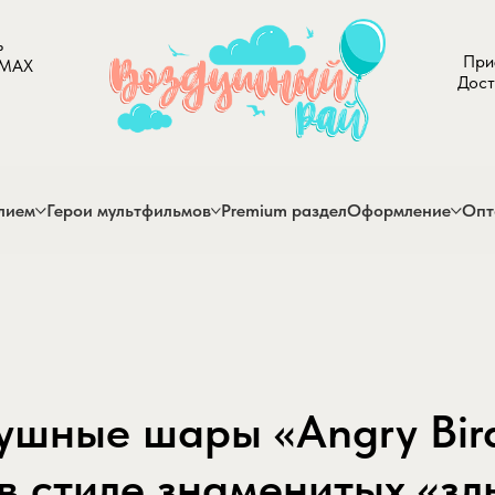
ь
При
 MAX
Дост
лием
Герои мультфильмов
Premium раздел
Оформление
Опт
ушные шары «Angry Bir
в стиле знаменитых «зл