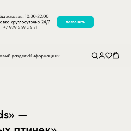
ём заказов: 10:00-22:00
авка круглосуточно 24/7
позвонить
+7 929 559 36 71
овый раздел
Информация
ds» —
ых птичек»