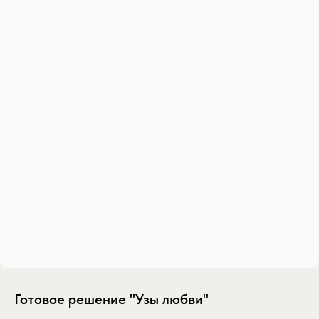
Готовое решение "Узы любви"
SKU:
gotovoe-reshenie-uzy-lyubvi