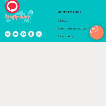
ИНФОРМАЦИЯ
О нас
Как сделать заказ
Доставка
Способы оплаты
© 2010-2026
Адрес: г. Москва м. Калужская,
Сотрудничество
ул. Введенского, д. 8
Полезные статьи
Отзывы
КАТАЛОГ
ДОСТАВКА
Товары по акции
По Москве в пределах ТТК
500₽
Шары с гелием
По Москве в пределах
Шары с гелием