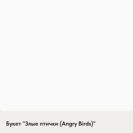
Букет "Злые птички (Angry Birds)"
SKU:
buket-zlye-ptichki-angry-birds