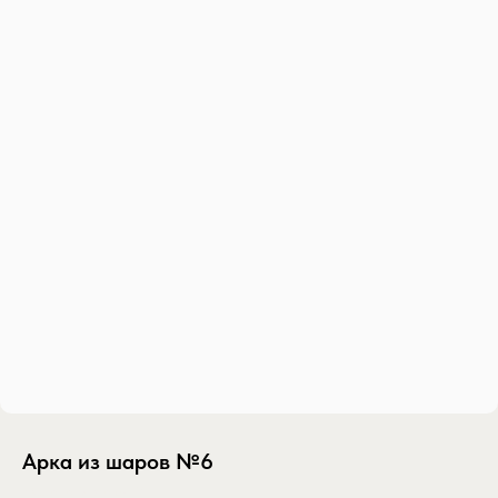
Арка из шаров №6
SKU:
arka-iz-sharov-17