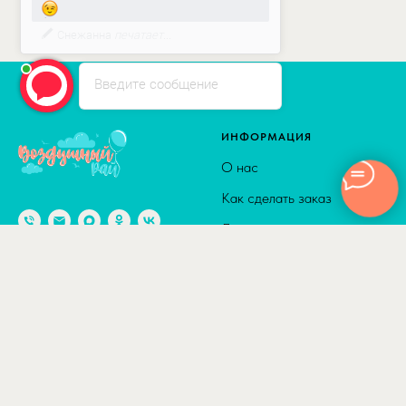
Напишите мне сюда или в любой
мессенджер!
Введите сообщение
ИНФОРМАЦИЯ
О нас
Как сделать заказ
Доставка
Способы оплаты
© 2010-2026
Адрес: г. Москва м. Калужская,
Сотрудничество
ул. Введенского, д. 8
Полезные статьи
Отзывы
КАТАЛОГ
ДОСТАВКА