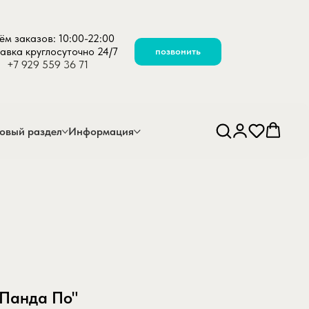
ём заказов: 10:00-22:00
авка круглосуточно 24/7
позвонить
+7 929 559 36 71
овый раздел
Информация
"Панда По"