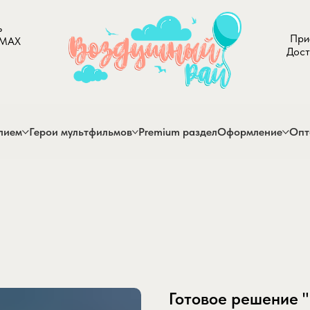
ь
При
 MAX
Дост
лием
Герои мультфильмов
Premium раздел
Оформление
Опт
Готовое решение 