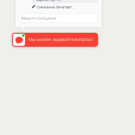
Снежанна
печатает...
Мы онлайн, задавайте вопросы!
ИНФО
О нас
Как сдел
Доставка