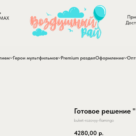
ь
При
 MAX
Дост
лием
Герои мультфильмов
Premium раздел
Оформление
Опт
Готовое решение 
buket-rozovyy-flamingo
4280,00
р.