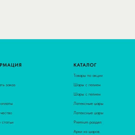
РМАЦИЯ
КАТАЛОГ
Товары по акции
ать заказ
Шары с гелием
Шары с гелием
оплаты
Латексные шары
чество
Латексные шары
 статьи
Premium раздел
Арки из шаров