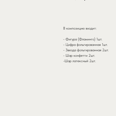
заказать
В композицию входит:
- Фигура (Фламинго) 1шт.
- Цифра фольгированная 1шт.
- Звезда фольгированная 2шт.
- Шар конфетти 2шт.
-Шар латексный 2шт.