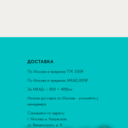
ДОСТАВКА
По Москве в пределах ТТК 500₽
По Москве в пределах МКАД 800₽
За МКАД — 800 + 40₽/км
Ночная доставка по Москве - уточняйте у
менеджера
Самовывоз по адресу:
г. Москва м. Калужская,
ул. Введенского, д. 8