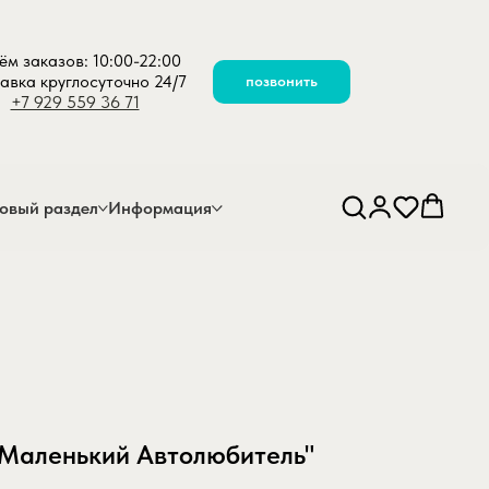
ём заказов: 10:00-22:00
авка круглосуточно 24/7
позвонить
+7 929 559 36 71
овый раздел
Информация
"Маленький Автолюбитель"
olyubitel