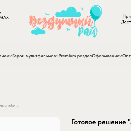
ь
При
 MAX
Дост
лием
Герои мультфильмов
Premium раздел
Оформление
Опт
Готовое решение "Маленький Автолюбитель"
Готовое решение 
SKU:
gotovoe-reshenie-malenkiy-avt