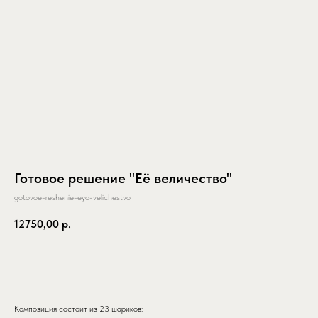
Готовое решение "Её величество"
gotovoe-reshenie-eyo-velichestvo
12750,00
р.
заказать
Композиция состоит из 23 шариков: