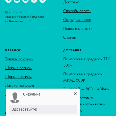
Доставка
Способы оплаты
© 2010-2026
Адрес: г. Москва м. Калужская,
Сотрудничество
ул. Введенского, д. 8
Полезные статьи
Отзывы
КАТАЛОГ
ДОСТАВКА
Товары по акции
По Москве в пределах ТТК
500₽
Шары с гелием
По Москве в пределах
Шары с гелием
МКАД 800₽
Латексные шары
За МКАД — 800 + 40₽/км
Снежанна
Латексные шары
Ночная доставка
Premium раздел
по Москве - уточняйте у
Здравствуйте!
менеджера
Арки из шаров