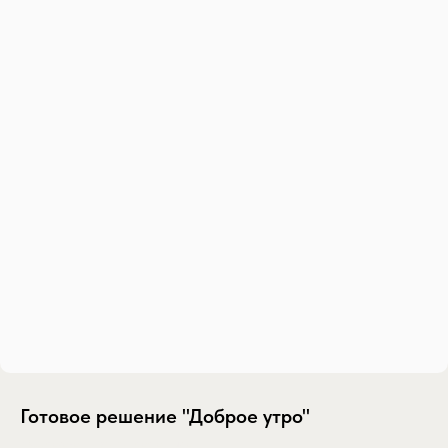
Готовое решение "Доброе утро"
SKU:
gotovoe-reshenie-dobroe-utro