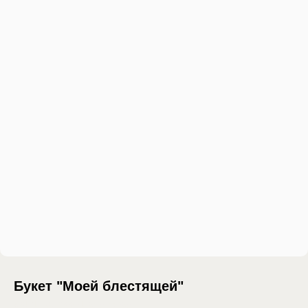
Букет "Моей блестящей"
SKU:
buket-moey-blestyaschey