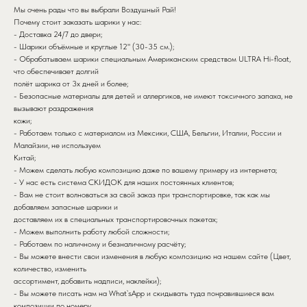
Мы очень рады что вы выбрали Воздушный Рай!
Почему стоит заказать шарики у нас:
- Доставка 24/7 до двери;
- Шарики объёмные и круглые 12" (30-35 см.);
- Обрабатываем шарики специальным Американским средством ULTRA Hi-float,
что обеспечивает долгий
полёт шарика от 3х дней и более;
- Безопасные материалы для детей и аллергиков, не имеют токсичного запаха, не
вызывают раздражения
кожи;
- Работаем только с материалом из Мексики, США, Бельгии, Италии, России и
Малайзии, не используем
Китай;
- Можем сделать любую композицию даже по вашему примеру из интернета;
- У нас есть система СКИДОК для наших постоянных клиентов;
- Вам не стоит волноваться за свой заказ при транспортировке, так как мы
добавляем запасные шарики и
доставляем их в специальных транспортировочных пакетах;
- Можем выполнить работу любой сложности;
- Работаем по наличному и безналичному расчёту;
- Вы можете внести свои изменения в любую композицию на нашем сайте (Цвет,
количество, изменить
ассортимент, добавить надписи, наклейки);
- Вы можете писать нам на What`sApp и скидывать туда понравившиеся вам
композиции по номеру