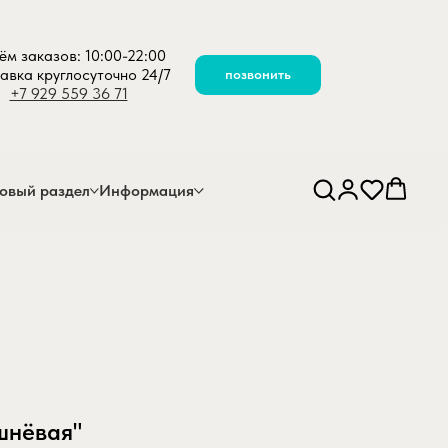
ём заказов: 10:00-22:00
авка круглосуточно 24/7
позвонить
+7 929 559 36 71
овый раздел
Информация
шнёвая"