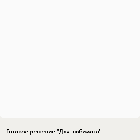
Готовое решение "Для любимого"
SKU:
buket-dlya-lyubimyh