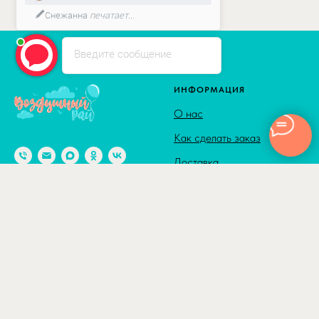
Снежанна
печатает...
Введите сообщение
ИНФОРМАЦИЯ
О нас
Как сделать заказ
Доставка
Способы оплаты
© 2010-2026
Адрес: г. Москва м. Калужская,
Сотрудничество
ул. Введенского, д. 8
Полезные статьи
Отзывы
КАТАЛОГ
ДОСТАВКА
Товары по акции
По Москве в пределах ТТК