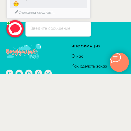
Снежанна
печатает...
Введите сообщение
ИНФОРМАЦИЯ
О нас
Как сделать заказ
Доставка
Способы оплаты
© 2010-2026
Адрес: г. Москва м. Калужская,
Сотрудничество
ул. Введенского, д. 8
Полезные статьи
Отзывы
КАТАЛОГ
ДОСТАВКА