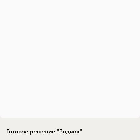
Готовое решение "Зодиак"
SKU:
gotovoe-reshenie-zodiak