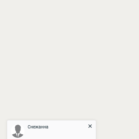
ERROR:Not found category
Снежанна