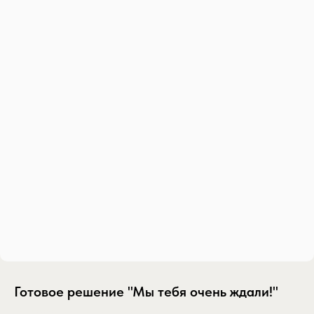
Готовое решение "Мы тебя очень ждали!"
SKU:
gotovoe-reshenie-my-tebya-ochen-zhdali