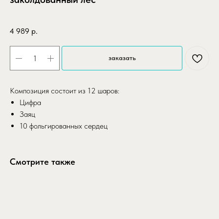
SKU:
gotovoe-reshenie-skazochnyy-zakoldovannyy-les
4 989
р.
заказать
Композиция состоит из 12 шаров:
Цифра
Заяц
10 фольгированных сердец
Смотрите также