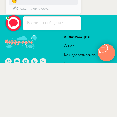
Снежанна
печатает...
Введите сообщение
ИНФОРМАЦИЯ
О нас
Как сделать заказ
Доставка
Способы оплаты
© 2010-2026
Адрес: г. Москва м. Калужская,
Сотрудничество
ул. Введенского, д. 8
Полезные статьи
Отзывы
КАТАЛОГ
ДОСТАВКА