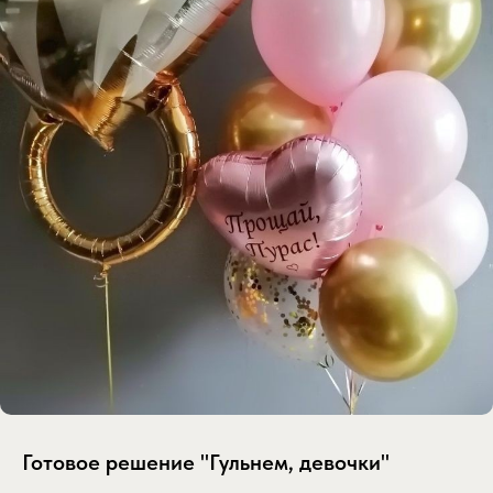
Готовое решение "Гульнем, девочки"
SKU:
gotovoe-reshenie-gulnem-devochki