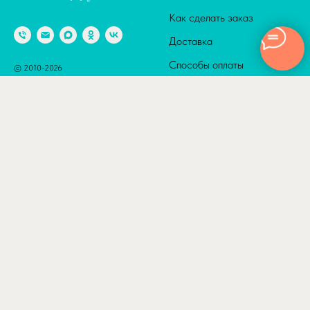
Как сделать заказ
Доставка
Способы оплаты
© 2010-2026
Адрес: г. Москва м. Калужская,
Сотрудничество
ул. Введенского, д. 8
Полезные статьи
Отзывы
КАТАЛОГ
ДОСТАВКА
Товары по акции
По Москве в пределах ТТК
500₽
Шары с гелием
По Москве в пределах
Шары с гелием
МКАД 800₽
Латексные шары
За МКАД — 800 + 40₽/км
Латексные шары
Ночная доставка