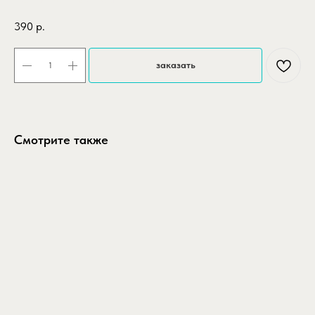
SKU:
krug-pastel-lilovyy-46-sm
390
р.
заказать
Смотрите также