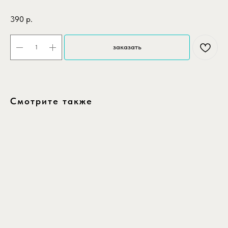
SKU:
krug-pastel-belyy-46-sm
390
р.
заказать
Смотрите также