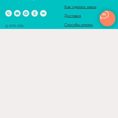
Как сделать заказ
Доставка
Способы оплаты
© 2010-2026
Адрес: г. Москва м. Калужская,
Сотрудничество
ул. Введенского, д. 8
Полезные статьи
Отзывы
КАТАЛОГ
ДОСТАВКА
Товары по акции
По Москве в пределах ТТК
500₽
Шары с гелием
По Москве в пределах
Шары с гелием
МКАД 800₽
Латексные шары
За МКАД — 800 + 40₽/км
Латексные шары
Ночная доставка