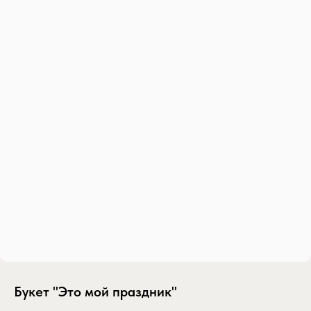
Букет "Это мой праздник"
SKU:
buket-eto-moy-prazdnik