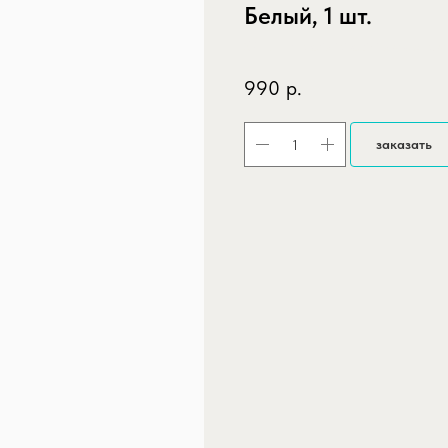
Белый, 1 шт.
SKU:
harakteristiki-edinits-v-upako
990
р.
заказать