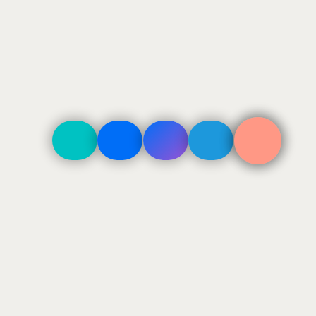
ДОСТАВКА
По Москве в пределах ТТК 500₽
По Москве в пределах МКАД 800₽
За МКАД — 800 + 40₽/км