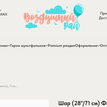
ь
При
 MAX
Дост
лием
Герои мультфильмов
Premium раздел
Оформление
Опт
Шар (28''/71 см) Фигура, Снежинка, Голубой/Белый, 1 шт.
Шар (28''/71 см) 