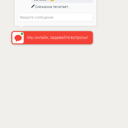
Снежанна
печатает...
Мы онлайн, задавайте вопросы!
ИНФО
О нас
Как сдел
Доставка