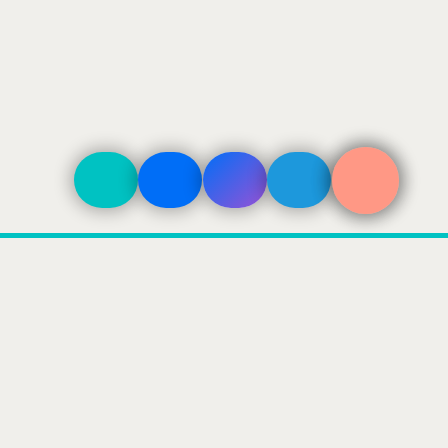
ДОСТАВКА
По Москве в пределах ТТК 500₽
По Москве в пределах МКАД 800₽
За МКАД — 800 + 40₽/км
Ночная доставка по Москве - уточняйте у