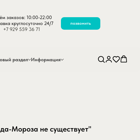
ём заказов: 10:00-22:00
авка круглосуточно 24/7
позвонить
+7 929 559 36 71
овый раздел
Информация
еда-Мороза не существует"
e-suschestvuet