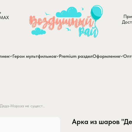
ь
При
 MAX
Дост
лием
Герои мультфильмов
Premium раздел
Оформление
Опт
Арка из шаров "Деда-Мороза не существует"
Арка из шаров "Д
SKU:
arka-iz-sharov-deda-moroza-n