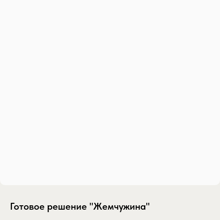
Готовое решение "Жемчужина"
SKU:
gotovoe-reshenie-zhemchuzhina