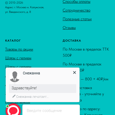
Способы оплаты
© 2010-2026
Адрес: г. Москва м. Калужская,
Сотрудничество
ул. Введенского, д. 8
Полезные статьи
Отзывы
КАТАЛОГ
ДОСТАВКА
Товары по акции
По Москве в пределах ТТК
500₽
Шары с гелием
По Москве в пределах
Шары с гелием
МКАД 800₽
Снежанна
Латексные шары
За МКАД — 800 + 40₽/км
Латексные шары
Здравствуйте!
Ночная доставка
Premium раздел
по Москве - уточняйте у
Снежанна
печатает...
менеджера
Арки из шаров
Самовывоз по адресу:
Введите сообщение
г. Москва м. Калужская,