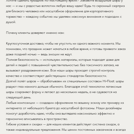
Хотите сделать праздник по-настоящему ярким? Закажите воздушные шары у
нас — и мы с радостью воплотим любую вашу идею! Будь то скромный сюрприз
для близкого человека или масштабное оформление для корпоративного
торжества — каждому событию мы уделяем максимум внимания и подходим с
душой.
Почему клиенты доверяют именно нам:
Круглосуточная доставка, чтобы не упустить ни одного важного момента. Мы
понимаем, что праздник может начаться в любое время, и готовы привезти заказ
даже поздней ночью — ведь эмоции не ждут.
Полная безопасность — используем материалы, которые подходят даже для
детей и людей с повышенной чувствительностью: без токсичного запаха, не
вызывают раздражения кожи. Все наши шары проходят строгий контроль
качества и соответствуют действующим стандартам безопасности.
Долгий полёт шаров — обрабатываем их специальным составом Hi‑Float: шары
радуют глаз намного дольше обычного. Благодаря этой технологии латексные
шары сохраняют форму и летают до нескольких недель, а не сдуваются на
следующий день.
Любые композиции — создадим оформление по вашему эскизу или примеру из
интернета: от небольшого букета до масштабной фотозоны. Наши дизайнеры
помогут доработать идею, чтобы она выглядела максимально эффектно и
гармонично вписывалась в пространство.
Гибкие условия и скидки — для наших клиентов действует система скидок, а
также индивидуальные предложения. Мы ценим постоянных заказчиков и всегда