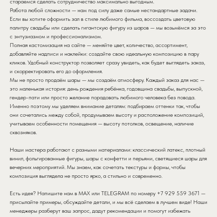
стараемся сделать сотрудничество максимально выгодным.
Работа любой сложности — нам под силу даже самые нестандартные задачи.
Если вы хотите оформить зал в стиле любимого фильма, воссоздать цветовую
палитру свадьбы или сделать гигантскую фигуру из шаров — мы возьмёмся за это
с энтузиазмом и профессионализмом.
Полная кастомизация на сайте — меняйте цвет, количество, ассортимент,
добавляйте надписи и наклейки: создайте свою идеальную композицию в пару
кликов. Удобный конструктор позволяет сразу увидеть, как будет выглядеть заказ,
и скорректировать его до оформления.
Мы не просто продаём шары — мы создаём атмосферу. Каждый заказ для нас —
это маленькая история: день рождения ребёнка, годовщина свадьбы, выпускной,
гендер-пати или просто желание порадовать любимого человека без повода.
Именно поэтому мы уделяем внимание деталям: подбираем оттенки так, чтобы
они сочетались между собой, продумываем высоту и расположение композиций,
учитываем особенности помещения — высоту потолков, освещение, наличие
сквозняков.
Наши мастера работают с разными материалами: классический латекс, плотный
винил, фольгированные фигуры, шары с конфетти и перьями, светящиеся шары для
вечерних мероприятий. Мы знаем, как сочетать текстуры и формы, чтобы
композиция выглядела не просто ярко, а стильно и современно.
Есть идея? Напишите нам в MAX или TELEGRAM по номеру +7 929 559 3671 —
присылайте примеры, обсуждайте детали, и мы всё сделаем в лучшем виде! Наши
менеджеры разберут ваш запрос, дадут рекомендации и помогут избежать