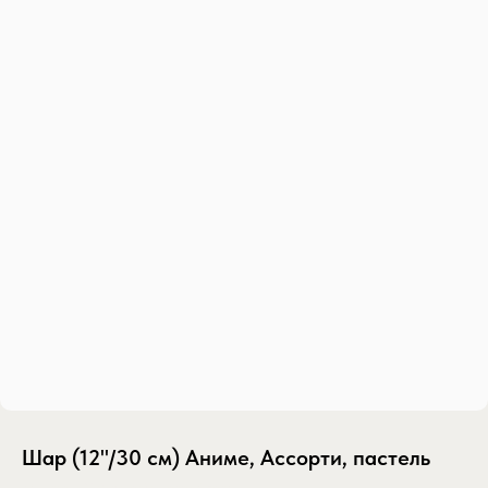
Шар (12''/30 см) Аниме, Ассорти, пастель
SKU:
shar-1230-sm-anime-assorti-pastel