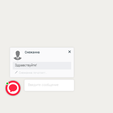
ERROR:Not found category
Снежанна
Здравствуйте!
Снежанна
печатает...
Введите сообщение