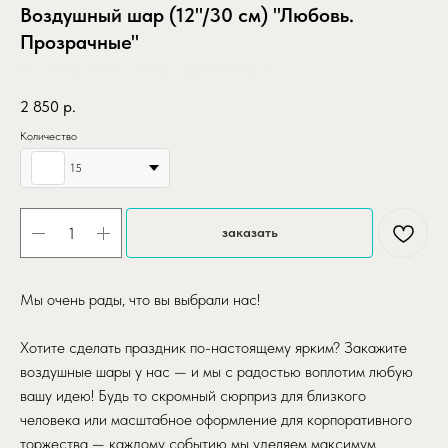
Воздушный шар (12''/30 см) "Любовь.
Прозрачные"
SKU:
vozdushnyy-shar-1230-sm-lyubov-prozrachnye
2 850
р.
Количество
15
заказать
Мы очень рады, что вы выбрали нас!
Хотите сделать праздник по-настоящему ярким? Закажите
воздушные шары у нас — и мы с радостью воплотим любую
вашу идею! Будь то скромный сюрприз для близкого
человека или масштабное оформление для корпоративного
торжества — каждому событию мы уделяем максимум