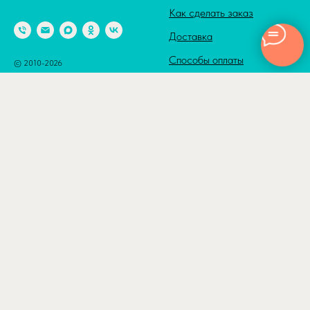
Как сделать заказ
Доставка
Способы оплаты
© 2010-2026
Адрес: г. Москва м. Калужская,
Сотрудничество
ул. Введенского, д. 8
Полезные статьи
Отзывы
КАТАЛОГ
ДОСТАВКА
Товары по акции
По Москве в пределах ТТК
500₽
Шары с гелием
По Москве в пределах
Шары с гелием
МКАД 800₽
Латексные шары
За МКАД — 800 + 40₽/км
Латексные шары
Ночная доставка
Premium раздел
по Москве - уточняйте у