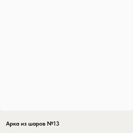
Арка из шаров №13
SKU:
gotovoe-reshenie-rayskiy-sad