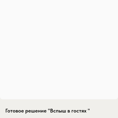
Готовое решение "Вспыш в гостях "
SKU:
gotovoe-reshenie-vspysh-v-gostyah-vspysh