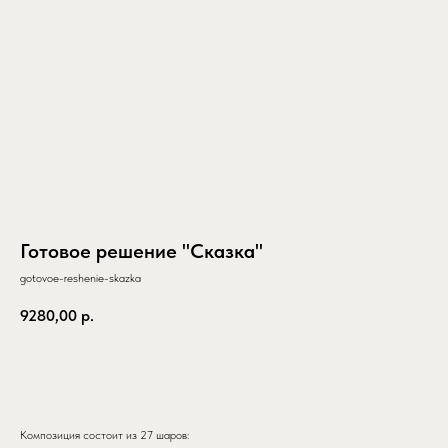
Готовое решение "Сказка"
gotovoe-reshenie-skazka
9280,00
р.
заказать
Композиция состоит из 27 шаров: